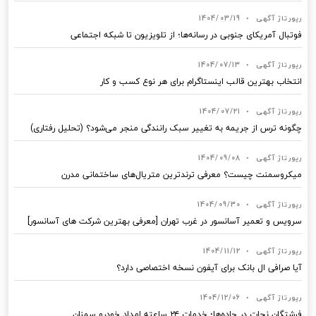
رپورتاژ آگهی
•
1404/03/19
فوتبال آمریکای جنوبی در رسانه‌ها؛ از تلویزیون تا شبکه اجتماعی
رپورتاژ آگهی
•
1404/07/13
انتخاب بهترین قالب‌ اینستاگرام برای هر نوع کسب‌ و کار
رپورتاژ آگهی
•
1404/07/21
چگونه ترس از جریمه به تغییر سبک رانندگی منجر می‌شود؟ (تحلیل رفتاری)
رپورتاژ آگهی
•
1404/09/08
میکروسمنت چیست؟ معرفی ترندترین متریال‌های ساختمانی مدرن
رپورتاژ آگهی
•
1404/09/30
سرویس و تعمیر آسانسور در غرب تهران [معرفی بهترین شرکت های آسانسور]
رپورتاژ آگهی
•
1404/11/12
آیا صرافی ال بانک برای آیفون نسخه اختصاصی دارد؟
رپورتاژ آگهی
•
1404/12/06
فرشتگان نجات در جاده‌ها؛ خدمات ۲۴ ساعته امداد خودرو سمنان