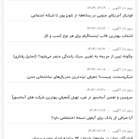
رپورتاژ آگهی
•
1404/03/19
فوتبال آمریکای جنوبی در رسانه‌ها؛ از تلویزیون تا شبکه اجتماعی
رپورتاژ آگهی
•
1404/07/13
انتخاب بهترین قالب‌ اینستاگرام برای هر نوع کسب‌ و کار
رپورتاژ آگهی
•
1404/07/21
چگونه ترس از جریمه به تغییر سبک رانندگی منجر می‌شود؟ (تحلیل رفتاری)
رپورتاژ آگهی
•
1404/09/08
میکروسمنت چیست؟ معرفی ترندترین متریال‌های ساختمانی مدرن
رپورتاژ آگهی
•
1404/09/30
سرویس و تعمیر آسانسور در غرب تهران [معرفی بهترین شرکت های آسانسور]
رپورتاژ آگهی
•
1404/11/12
آیا صرافی ال بانک برای آیفون نسخه اختصاصی دارد؟
رپورتاژ آگهی
•
1404/12/06
فرشتگان نجات در جاده‌ها؛ خدمات ۲۴ ساعته امداد خودرو سمنان