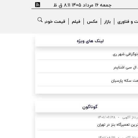
جمعه ۱۶ مرداد ۱۴۰۵ ۸:۱۱ ق ظ
ت و فناوری
بازار
عکس
فیلم
قیمت خودرو
لینک های ویژه
وگرافی شهر ری
ال سی اشنایدر
ت سکه پارسیان
گوناگون
رتاژ آگهی
•
1401/06/28
رین تعمیرگاه بنز در تهران
رتاژ آگهی
•
1401/08/21