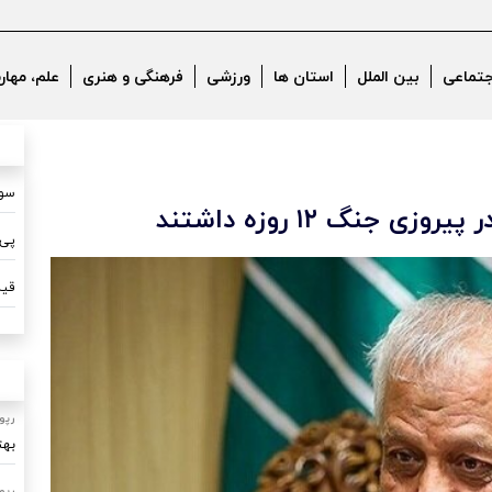
جتماعی
بین الملل
استان ها
ورزشی
فرهنگی و هنری
علم، مهار
سون
جنگ ۱۲ روزه داشتند
پی 
قیم
رپو
بهت
رپو