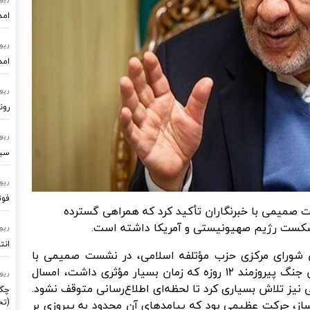
امد
رپو
امد
رپو
رون
رپو
سیستم
رپو
فوت
صمیمی با خبرنگاران تأکید کرد که همراهی گسترده
رپو
انت
یس شورای مرکزی حزب مؤتلفه اسلامی، در نشست صمیمی با
خبرنگاران اظهار کرد: حضور جدی رسانه‌ها در جریان جنگ پیروزمند ۱۲ روزه که زمان بسیار مؤثری داشت، امسال
رپو
 نیز تلاش بسیاری کرد تا لحظه‌ای اطلاع‌رسانی متوقف نشود.
چگو
(تح
ز، حرکت عظیمی بود که پیامدهای آن محدود به پیروزی بر