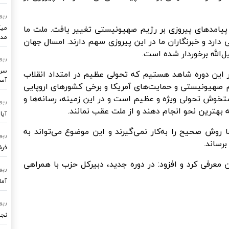
رپو
ا پیامدهای پیروزی بر رژیم صهیونیستی تغییر یافت. ملت ما
میک
مدر
ارد و خبرنگاران ما در این پیروزی سهم دارند. امسال جهان
‌الله برخوردار شده است.
رپو
سرو
در این دوره شاهد هستیم که تحولی عظیم در امتداد انقلاب
آسا
یم صهیونیستی و حمایت‌های آمریکا و برخی کشورهای اروپایی
خوش تحولی ویژه و عظیم است و در این زمینه، رسانه‌ها و
رپو
به بهترین نحو انجام دهند و از ملت عقب نمانند.
آیا
روش صحیح را به‌کار نمی‌گیرند و این موضوع می‌تواند به
رپو
رساند.
فرشتگ
 معرفی کرد و افزود: در دوره جدید، دبیرکل حزب با همراهی
رپو
آما
رپو
نجا