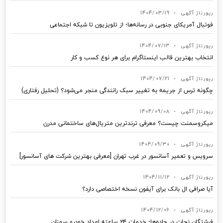
رپورتاژ آگهی
•
1404/03/19
فوتبال آمریکای جنوبی در رسانه‌ها؛ از تلویزیون تا شبکه اجتماعی
رپورتاژ آگهی
•
1404/07/13
انتخاب بهترین قالب‌ اینستاگرام برای هر نوع کسب‌ و کار
رپورتاژ آگهی
•
1404/07/21
چگونه ترس از جریمه به تغییر سبک رانندگی منجر می‌شود؟ (تحلیل رفتاری)
رپورتاژ آگهی
•
1404/09/08
میکروسمنت چیست؟ معرفی ترندترین متریال‌های ساختمانی مدرن
رپورتاژ آگهی
•
1404/09/30
سرویس و تعمیر آسانسور در غرب تهران [معرفی بهترین شرکت های آسانسور]
رپورتاژ آگهی
•
1404/11/12
آیا صرافی ال بانک برای آیفون نسخه اختصاصی دارد؟
رپورتاژ آگهی
•
1404/12/06
فرشتگان نجات در جاده‌ها؛ خدمات ۲۴ ساعته امداد خودرو سمنان