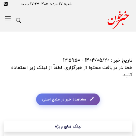
error:Could not resolve host: tn.ai
شنبه ۱۷ مرداد ۱۴۰۵ ۱۷:۲۷ ب ظ
تاریخ خبر : 1404/05/20 - 13:59:50
خطا در دریافت محتوا از خبرگزاری. لطفاً از لینک زیر استفاده
کنید.
مشاهده خبر در منبع اصلی
لینک های ویژه