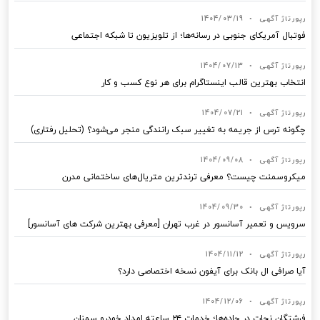
رپورتاژ آگهی
•
1404/03/19
فوتبال آمریکای جنوبی در رسانه‌ها؛ از تلویزیون تا شبکه اجتماعی
رپورتاژ آگهی
•
1404/07/13
انتخاب بهترین قالب‌ اینستاگرام برای هر نوع کسب‌ و کار
رپورتاژ آگهی
•
1404/07/21
چگونه ترس از جریمه به تغییر سبک رانندگی منجر می‌شود؟ (تحلیل رفتاری)
رپورتاژ آگهی
•
1404/09/08
میکروسمنت چیست؟ معرفی ترندترین متریال‌های ساختمانی مدرن
رپورتاژ آگهی
•
1404/09/30
سرویس و تعمیر آسانسور در غرب تهران [معرفی بهترین شرکت های آسانسور]
رپورتاژ آگهی
•
1404/11/12
آیا صرافی ال بانک برای آیفون نسخه اختصاصی دارد؟
رپورتاژ آگهی
•
1404/12/06
فرشتگان نجات در جاده‌ها؛ خدمات ۲۴ ساعته امداد خودرو سمنان