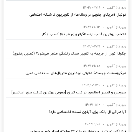
رپورتاژ آگهی
•
1404/03/19
فوتبال آمریکای جنوبی در رسانه‌ها؛ از تلویزیون تا شبکه اجتماعی
رپورتاژ آگهی
•
1404/07/13
انتخاب بهترین قالب‌ اینستاگرام برای هر نوع کسب‌ و کار
رپورتاژ آگهی
•
1404/07/21
چگونه ترس از جریمه به تغییر سبک رانندگی منجر می‌شود؟ (تحلیل رفتاری)
رپورتاژ آگهی
•
1404/09/08
میکروسمنت چیست؟ معرفی ترندترین متریال‌های ساختمانی مدرن
رپورتاژ آگهی
•
1404/09/30
سرویس و تعمیر آسانسور در غرب تهران [معرفی بهترین شرکت های آسانسور]
رپورتاژ آگهی
•
1404/11/12
آیا صرافی ال بانک برای آیفون نسخه اختصاصی دارد؟
رپورتاژ آگهی
•
1404/12/06
فرشتگان نجات در جاده‌ها؛ خدمات ۲۴ ساعته امداد خودرو سمنان