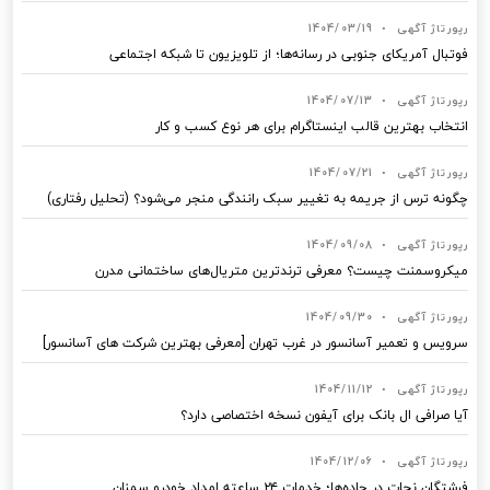
رپورتاژ آگهی
•
1404/03/19
فوتبال آمریکای جنوبی در رسانه‌ها؛ از تلویزیون تا شبکه اجتماعی
رپورتاژ آگهی
•
1404/07/13
انتخاب بهترین قالب‌ اینستاگرام برای هر نوع کسب‌ و کار
رپورتاژ آگهی
•
1404/07/21
چگونه ترس از جریمه به تغییر سبک رانندگی منجر می‌شود؟ (تحلیل رفتاری)
رپورتاژ آگهی
•
1404/09/08
میکروسمنت چیست؟ معرفی ترندترین متریال‌های ساختمانی مدرن
رپورتاژ آگهی
•
1404/09/30
سرویس و تعمیر آسانسور در غرب تهران [معرفی بهترین شرکت های آسانسور]
رپورتاژ آگهی
•
1404/11/12
آیا صرافی ال بانک برای آیفون نسخه اختصاصی دارد؟
رپورتاژ آگهی
•
1404/12/06
فرشتگان نجات در جاده‌ها؛ خدمات ۲۴ ساعته امداد خودرو سمنان