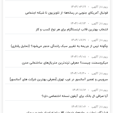
رپورتاژ آگهی
•
1404/03/19
فوتبال آمریکای جنوبی در رسانه‌ها؛ از تلویزیون تا شبکه اجتماعی
رپورتاژ آگهی
•
1404/07/13
انتخاب بهترین قالب‌ اینستاگرام برای هر نوع کسب‌ و کار
رپورتاژ آگهی
•
1404/07/21
چگونه ترس از جریمه به تغییر سبک رانندگی منجر می‌شود؟ (تحلیل رفتاری)
رپورتاژ آگهی
•
1404/09/08
میکروسمنت چیست؟ معرفی ترندترین متریال‌های ساختمانی مدرن
رپورتاژ آگهی
•
1404/09/30
سرویس و تعمیر آسانسور در غرب تهران [معرفی بهترین شرکت های آسانسور]
رپورتاژ آگهی
•
1404/11/12
آیا صرافی ال بانک برای آیفون نسخه اختصاصی دارد؟
رپورتاژ آگهی
•
1404/12/06
فرشتگان نجات در جاده‌ها؛ خدمات ۲۴ ساعته امداد خودرو سمنان