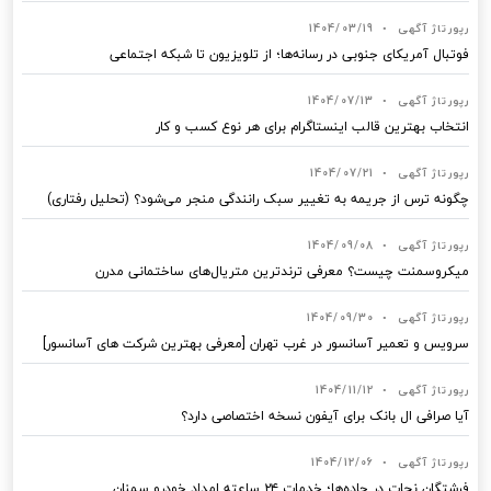
رپورتاژ آگهی
•
1404/03/19
فوتبال آمریکای جنوبی در رسانه‌ها؛ از تلویزیون تا شبکه اجتماعی
رپورتاژ آگهی
•
1404/07/13
انتخاب بهترین قالب‌ اینستاگرام برای هر نوع کسب‌ و کار
رپورتاژ آگهی
•
1404/07/21
چگونه ترس از جریمه به تغییر سبک رانندگی منجر می‌شود؟ (تحلیل رفتاری)
رپورتاژ آگهی
•
1404/09/08
میکروسمنت چیست؟ معرفی ترندترین متریال‌های ساختمانی مدرن
رپورتاژ آگهی
•
1404/09/30
سرویس و تعمیر آسانسور در غرب تهران [معرفی بهترین شرکت های آسانسور]
رپورتاژ آگهی
•
1404/11/12
آیا صرافی ال بانک برای آیفون نسخه اختصاصی دارد؟
رپورتاژ آگهی
•
1404/12/06
فرشتگان نجات در جاده‌ها؛ خدمات ۲۴ ساعته امداد خودرو سمنان