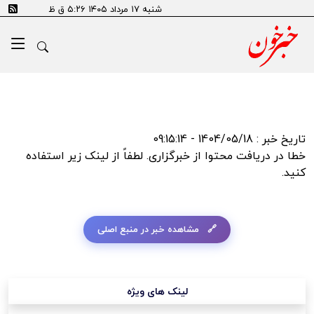
error:Could not resolve host: tn.ai
شنبه ۱۷ مرداد ۱۴۰۵ ۵:۲۶ ق ظ
تاریخ خبر : 1404/05/18 - 09:15:14
خطا در دریافت محتوا از خبرگزاری. لطفاً از لینک زیر استفاده
کنید.
مشاهده خبر در منبع اصلی
لینک های ویژه