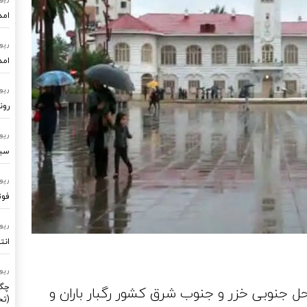
امد
رپو
امد
رپو
رون
رپو
سیستم
رپو
فوت
رپو
انت
رپو
چگو
حل جنوبی خزر و جنوب شرق کشور رگبار باران و
(تح