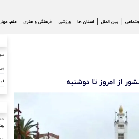
جتماعی
بین الملل
استان ها
ورزشی
فرهنگی و هنری
علم، مهار
سون
پی 
ور از امروز تا دوشنبه
قیم
رپو
بهت
رپو