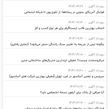
رپورتاژ آگهی
•
1404/03/19
فوتبال آمریکای جنوبی در رسانه‌ها؛ از تلویزیون تا شبکه اجتماعی
رپورتاژ آگهی
•
1404/07/13
انتخاب بهترین قالب‌ اینستاگرام برای هر نوع کسب‌ و کار
رپورتاژ آگهی
•
1404/07/21
چگونه ترس از جریمه به تغییر سبک رانندگی منجر می‌شود؟ (تحلیل رفتاری)
رپورتاژ آگهی
•
1404/09/08
میکروسمنت چیست؟ معرفی ترندترین متریال‌های ساختمانی مدرن
رپورتاژ آگهی
•
1404/09/30
سرویس و تعمیر آسانسور در غرب تهران [معرفی بهترین شرکت های آسانسور]
رپورتاژ آگهی
•
1404/11/12
آیا صرافی ال بانک برای آیفون نسخه اختصاصی دارد؟
رپورتاژ آگهی
•
1404/12/06
فرشتگان نجات در جاده‌ها؛ خدمات ۲۴ ساعته امداد خودرو سمنان