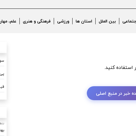
err
جتماعی
بین الملل
استان ها
ورزشی
فرهنگی و هنری
علم، مهار
سون
ر استفاده کنید.
پی 
قیم
ه خبر در منبع اصلی
رپو
بهت