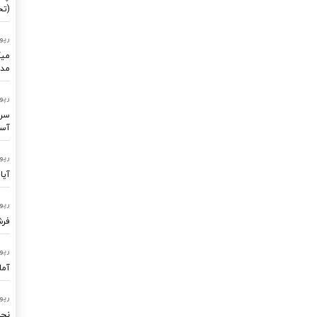
(تح
رپو
میک
مدر
رپو
سرو
آسا
رپو
آیا
رپو
فرشتگ
رپو
آما
رپو
نجا