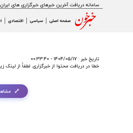
or:The requested URL returned error: 503 Backend fetch failed
سامانه دریافت آخرین خبرهای خبرگزاری های ایران
صفحه اصلی
سیاسی
اقتصادی
ا
تاریخ خبر : 1404/05/17 - 00:33:40
خطا در دریافت محتوا از خبرگزاری. لطفاً از لینک زی
مشاهد