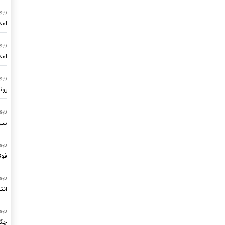
رپو
امد
رپو
امد
رپو
رون
رپو
سیستم
رپو
فوت
رپو
انت
رپو
چگو