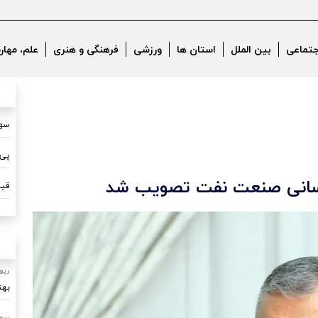
جتماعی
بین الملل
استان ها
ورزشی
فرهنگی و هنری
علم، مهار
سون
پی 
انسانی صنعت نفت تصویب شد
قیم
رپو
بهت
رپو