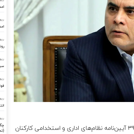
امد
رپو
امد
رپو
رون
رپو
سیستم
رپو
فوت
رپو
انت
رپو
چگو
وزیر نفت از تصویب مصوبات جدید ماده ۳۹ آیین‌نامه نظام‌های اداری و استخدامی کارکنان
(تح