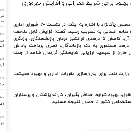
بود برخی شرایط مقرراتی و افزایش بهره‌وری
رپو
میک
مدر
به گزارش ایلنا به نقل از پایگاه اطلاع‌رسانی دولت، محسن پاک‌نژاد با اشاره به اینکه در نشست ۱۶۰ شورای اداری
نابع انسانی به تصویب رسید، گفت: افزایش قابل ملاحظه
رپو
سقف ودیعه امانی مسکن و توسعه دامنه شمول آن، کاهش ۵ درصدی فرانشیز درمان بازنشستگان، بازنگری
سرو
رخی شرایط تعدیل مدرک تحصیلی، پرداخت ۱۰۰ درصد مستمری به تک بازماندگان، تسری پرداخت پاداش
آسا
ال خارج از سهمیه ارزیابی شایستگی فرزندان شاهد از جمله
رپو
آیا
زارت نفت برای به‌روزسازی مقررات اداری و بهبود معیشت
رپو
فرشتگ
قوق، بهبود شرایط حداقل بگیران، کارانه پزشکان و پرستاران
رپو
و استخدامی کشور تا حصول نتیجه هستیم.
آما
رپو
نجا