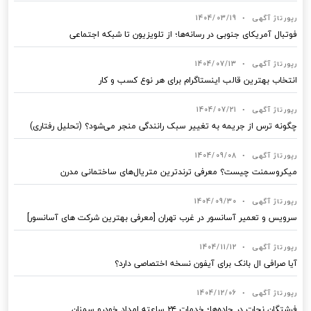
رپورتاژ آگهی
•
1404/03/19
فوتبال آمریکای جنوبی در رسانه‌ها؛ از تلویزیون تا شبکه اجتماعی
رپورتاژ آگهی
•
1404/07/13
انتخاب بهترین قالب‌ اینستاگرام برای هر نوع کسب‌ و کار
رپورتاژ آگهی
•
1404/07/21
چگونه ترس از جریمه به تغییر سبک رانندگی منجر می‌شود؟ (تحلیل رفتاری)
رپورتاژ آگهی
•
1404/09/08
میکروسمنت چیست؟ معرفی ترندترین متریال‌های ساختمانی مدرن
رپورتاژ آگهی
•
1404/09/30
سرویس و تعمیر آسانسور در غرب تهران [معرفی بهترین شرکت های آسانسور]
رپورتاژ آگهی
•
1404/11/12
آیا صرافی ال بانک برای آیفون نسخه اختصاصی دارد؟
رپورتاژ آگهی
•
1404/12/06
فرشتگان نجات در جاده‌ها؛ خدمات ۲۴ ساعته امداد خودرو سمنان