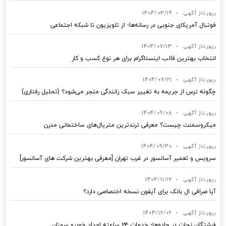
رپورتاژ آگهی
•
1404/03/19
فوتبال آمریکای جنوبی در رسانه‌ها؛ از تلویزیون تا شبکه اجتماعی
رپورتاژ آگهی
•
1404/07/13
انتخاب بهترین قالب‌ اینستاگرام برای هر نوع کسب‌ و کار
رپورتاژ آگهی
•
1404/07/21
چگونه ترس از جریمه به تغییر سبک رانندگی منجر می‌شود؟ (تحلیل رفتاری)
رپورتاژ آگهی
•
1404/09/08
میکروسمنت چیست؟ معرفی ترندترین متریال‌های ساختمانی مدرن
رپورتاژ آگهی
•
1404/09/30
سرویس و تعمیر آسانسور در غرب تهران [معرفی بهترین شرکت های آسانسور]
رپورتاژ آگهی
•
1404/11/12
آیا صرافی ال بانک برای آیفون نسخه اختصاصی دارد؟
رپورتاژ آگهی
•
1404/12/06
فرشتگان نجات در جاده‌ها؛ خدمات ۲۴ ساعته امداد خودرو سمنان