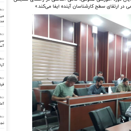
 در ارتقای سطح کارشناسان آینده ایفا می‌کند.»
رپو
میک
مدر
رپو
سرو
آسا
رپو
آیا
رپو
فرشتگ
رپو
آما
رپو
نجا