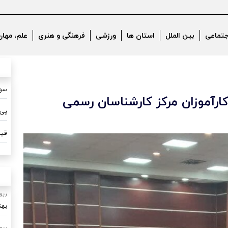
جتماعی
بین الملل
استان ها
ورزشی
فرهنگی و هنری
علم، مهار
سون
کارآموزان مرکز کارشناسان رسمی
پی 
قیم
رپو
بهت
رپو