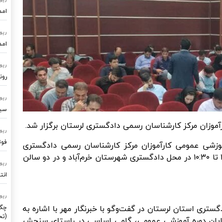
امد
رپو
امد
رپو
رون
رپو
سیستم
رآموزان مرکز کارشناسان رسمی دادگستری لرستان برگزار شد.
رپو
فوت
آموزشی عمومی کارآموزان مرکز کارشناسان رسمی دادگستری
لرستان، صبح روز جمعه ۲۰ تیرماه ۱۴۰۴ از ساعت ۱۰ تا ۱۰:۳۰ در محل دادگستری شهرستان خرم‌آباد و در دو سالن
رپو
انت
رپو
تری استان لرستان در گفت‌وگو با خبرنگار مهر با اشاره به
چگو
(تح
پایان دوره آموزشی عمومی، گامی اساسی در راستای سنجش