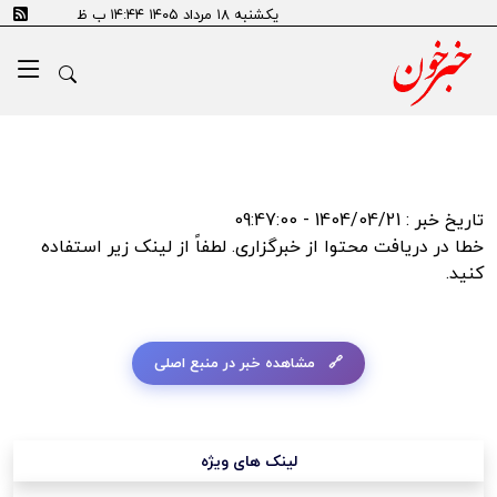
error:Could not resolve host: tn.ai
یکشنبه ۱۸ مرداد ۱۴۰۵ ۱۴:۴۴ ب ظ
تاریخ خبر : 1404/04/21 - 09:47:00
خطا در دریافت محتوا از خبرگزاری. لطفاً از لینک زیر استفاده
کنید.
مشاهده خبر در منبع اصلی
لینک های ویژه