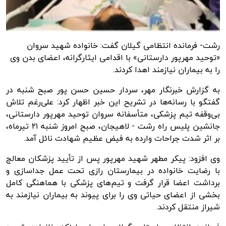
رشت- فرمانده انتظامی گیلان گفت: خانواده شهید سروان
«توحید مهرپور دارستانی» با اقدامی ایثارگرانه، اعضای بدن وی
را به بیماران نیازمند اهدا کردند.
به گزارش
خبرنگار مهر
، سردار حسین حسن پور صبح شنبه در
گفتگو با رسانه‌ها در تشریح این خبر اظهار کرد: علی‌رغم تلاش
بی‌وقفه تیم پزشکی، متأسفانه سروان توحید مهرپور
دارستانی
،
جانشین پلیس راه رشت - لاهیجان، صبح امروز شنبه ۲۱ تیرماه،
بر اثر شدت جراحات وارده به فیض عظیم شهادت نائل آمد.
وی افزود: پیکر مطهر شهید مهرپور پس از تأیید پزشکان معالج
با رضایت خانواده در بیمارستان رازی تحت عمل جداسازی و
برداشت اعضا قرار گرفت و تیم‌های پزشکی با هماهنگی کامل
بخشی از اعضای حیاتی وی را برای پیوند به بیماران نیازمند به
شیراز منتقل کردند.