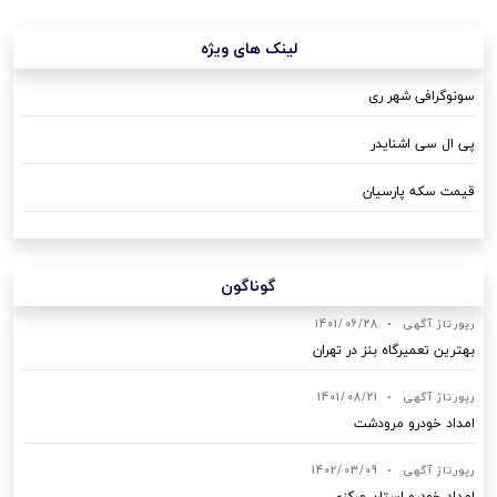
لینک های ویژه
سونوگرافی شهر ری
پی ال سی اشنایدر
قیمت سکه پارسیان
گوناگون
رپورتاژ آگهی
•
1401/06/28
بهترین تعمیرگاه بنز در تهران
رپورتاژ آگهی
•
1401/08/21
امداد خودرو مرودشت
رپورتاژ آگهی
•
1402/03/09
امداد خودرو استان مرکزی