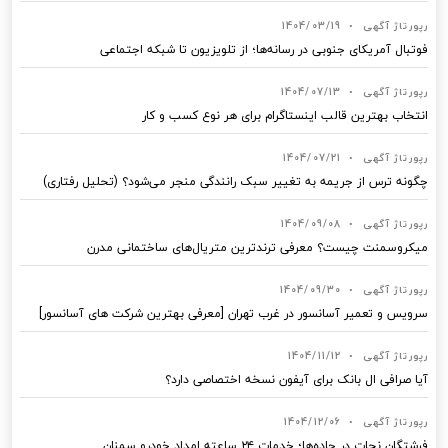
رپورتاژ آگهی
•
1404/03/19
فوتبال آمریکای جنوبی در رسانه‌ها؛ از تلویزیون تا شبکه اجتماعی
رپورتاژ آگهی
•
1404/07/13
انتخاب بهترین قالب‌ اینستاگرام برای هر نوع کسب‌ و کار
رپورتاژ آگهی
•
1404/07/21
چگونه ترس از جریمه به تغییر سبک رانندگی منجر می‌شود؟ (تحلیل رفتاری)
رپورتاژ آگهی
•
1404/09/08
میکروسمنت چیست؟ معرفی ترندترین متریال‌های ساختمانی مدرن
رپورتاژ آگهی
•
1404/09/30
سرویس و تعمیر آسانسور در غرب تهران [معرفی بهترین شرکت های آسانسور]
رپورتاژ آگهی
•
1404/11/12
آیا صرافی ال بانک برای آیفون نسخه اختصاصی دارد؟
رپورتاژ آگهی
•
1404/12/06
فرشتگان نجات در جاده‌ها؛ خدمات ۲۴ ساعته امداد خودرو سمنان