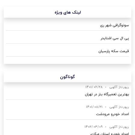
لینک های ویژه
سونوگرافی شهر ری
پی ال سی اشنایدر
قیمت سکه پارسیان
گوناگون
رپورتاژ آگهی
•
1401/06/28
بهترین تعمیرگاه بنز در تهران
رپورتاژ آگهی
•
1401/08/21
امداد خودرو مرودشت
رپورتاژ آگهی
•
1402/03/09
امداد خودرو استان مرکزی